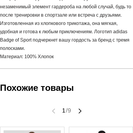
незаменимый элемент гардероба на любой случай, будь то
после тренировки в спортзале или встреча с друзьями.
Изготовленная из хлопкового трикотажа, она мягкая,
удобная и готова к любым приключениям. Логотип adidas
Badge of Sport подчеркнет вашу гордость за бренд с тремя
полосками.
Материал: 100% Хлопок
Условия оплаты
Артикул:
IC9309
Оставить отзыв
Наименование:
Лонгслив мужской M BL SJ LS T
Похожие товары
Заказ берется в работу только после оплаты счета.
Пол:
мужской
Счет заранее согласовывается с клиентом.
Бренд:
Adidas
Оплата осуществляется на расчетный счет после
Модель:
M BL SJ LS T
1
/
9
выставления счета менеджером.
Вид спорта:
спортивный стиль
Инструкция по оплате находится в самом конце счета,
Состав:
100% хлопок
который высылает менеджер.
Производитель:
Вьетнам