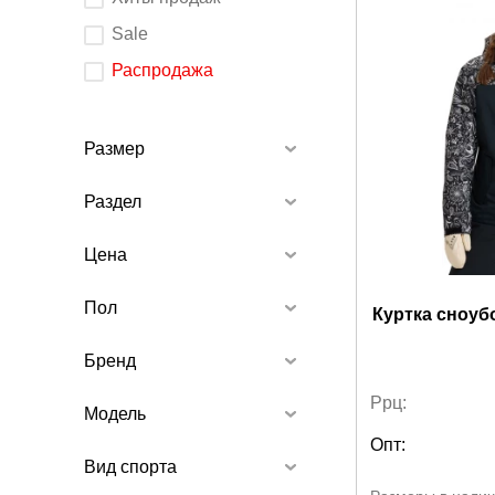
изменения
любого
элемента
Sale
ввода
страница
обновится.
Распродажа
Размер
Раздел
Цена
Пол
Куртка сноуб
Бренд
Ррц:
Модель
Опт:
Вид спорта