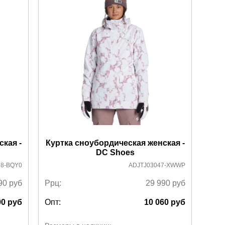
кая -
Куртка сноубордическая женская -
DC Shoes
88-BQY0
ADJTJ03047-XWWP
90
руб
Ррц:
29 990
руб
90
руб
Опт:
10 060
руб