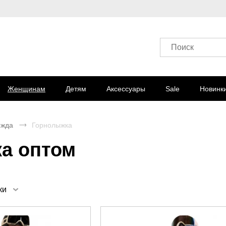
Поиск
Женщинам
Детям
Аксессуары
Sale
Новинк
ежда
Горнолыжка
а оптом
ки