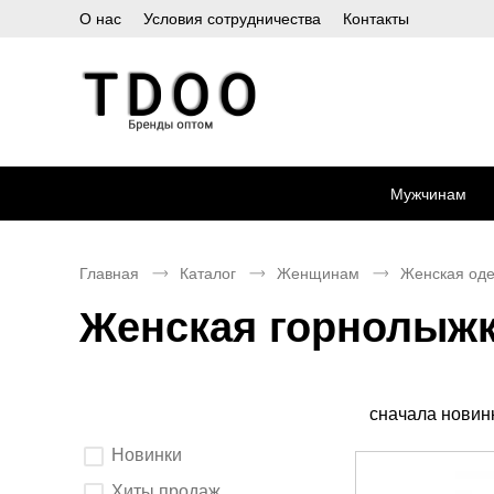
О нас
Условия сотрудничества
Контакты
Мужчинам
Главная
Каталог
Женщинам
Женская од
Женская горнолыжк
Сортировка
сначала новин
Выберите
Новинки
параметры
фильтрации.
После
Хиты продаж