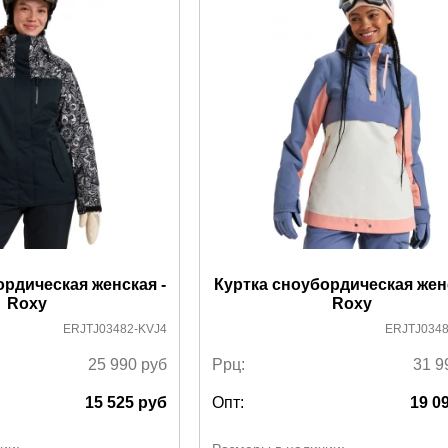
ордическая женская -
Куртка сноубордическая женс
Roxy
Roxy
ERJTJ03482-KVJ4
ERJTJ034
25 990
руб
Ррц:
31 9
15 525
руб
Опт:
19 0