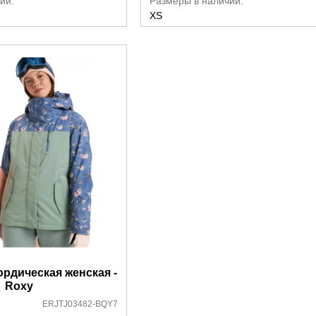
ии:
Размеры в наличии:
XS
ордическая женская -
Roxy
ERJTJ03482-BQY7