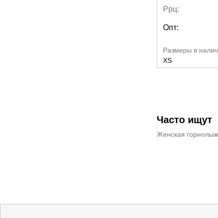
Ррц:
Опт:
Размеры в налич
XS
Часто ищут
Женская горнолыж