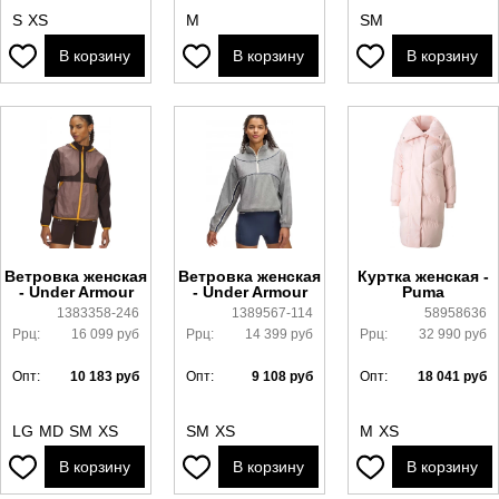
S
XS
M
SM
В корзину
В корзину
В корзину
Ветровка женская
Ветровка женская
Куртка женская -
- Under Armour
- Under Armour
Puma
1383358-246
1389567-114
58958636
Ррц:
16 099
руб
Ррц:
14 399
руб
Ррц:
32 990
руб
Опт:
10 183
руб
Опт:
9 108
руб
Опт:
18 041
руб
LG
MD
SM
XS
SM
XS
M
XS
В корзину
В корзину
В корзину