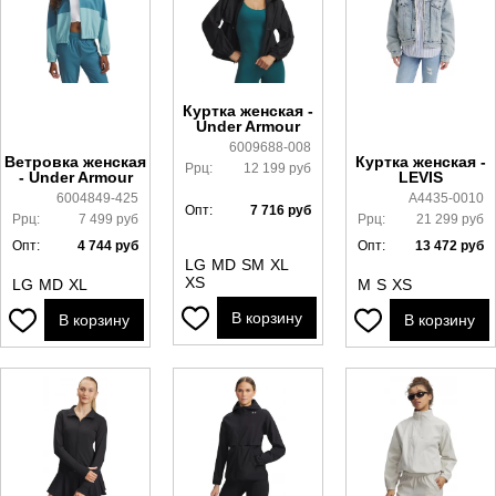
Куртка женская -
Under Armour
6009688-008
Ветровка женская
Куртка женская -
Ррц:
12 199
руб
- Under Armour
LEVIS
6004849-425
A4435-0010
Опт:
7 716
руб
Ррц:
7 499
руб
Ррц:
21 299
руб
Опт:
4 744
руб
Опт:
13 472
руб
LG
MD
SM
XL
XS
LG
MD
XL
M
S
XS
В корзину
В корзину
В корзину