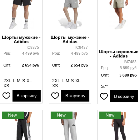
Шорты мужские -
Шорты мужские -
Adidas
Adidas
IC9375
IC9437
Шорты взрослые
Ррц:
4 499
руб
Ррц:
4 499
руб
- Adidas
IM7483
Опт:
2 654
руб
Опт:
2 654
руб
Ррц:
5 899
руб
Опт:
3 680
руб
2XL
L
M
S
XL
2XL
L
M
S
XL
XS
XS
S7"
В корзину
В корзину
В корзину