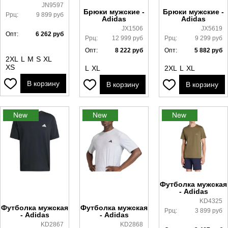
JN9597
Брюки мужские -
Брюки мужские -
Ррц:
9 899
руб
Adidas
Adidas
JX1506
JX5619
Опт:
6 262
руб
Ррц:
12 999
руб
Ррц:
9 299
руб
Опт:
8 222
руб
Опт:
5 882
руб
2XL
L
M
S
XL
XS
L
XL
2XL
L
XL
В корзину
В корзину
В корзину
Футболка мужская
- Adidas
KD4325
Футболка мужская
Футболка мужская
Ррц:
3 899
руб
- Adidas
- Adidas
KD2867
KD2868