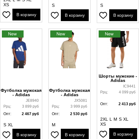
XS
S
S
В корзину
В корзину
В корзину
Шорты мужские -
Adidas
IC9441
Футболка мужская
Футболка мужская
Ррц:
4 099
руб
- Adidas
- Adidas
JE8940
JX5081
Опт:
2 413
руб
Ррц:
3 899
руб
Ррц:
3 999
руб
Опт:
2 467
руб
Опт:
2 530
руб
2XL
L
M
S
XL
XS
S
XL
M
В корзину
В корзину
В корзину