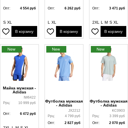
Опт:
4 554
руб
Опт:
6 262
руб
Опт:
3 471
руб
S
XL
L
XL
2XL
L
M
S
XL
В корзину
В корзину
В корзину
Майка мужская -
Adidas
IW6422
Футболка мужская
Футболка мужская
Ррц:
10 999
руб
- Adidas
- Adidas
JX2212
KC0903
Опт:
6 472
руб
Ррц:
4 799
руб
Ррц:
3 399
руб
Опт:
2 827
руб
Опт:
2 070
руб
2XL
L
M
S
XL