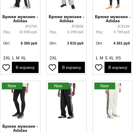
Брюки мужские -
Брюки мужские -
Брюки мужские -
Adidas
Adidas
Adidas
JP3760
JF3606
JC8194
Ррц:
10 699
руб
Ррц:
6 299
руб
Ррц:
6 799
руб
Опт:
6 300
руб
Опт:
3 910
руб
Опт:
4 301
руб
2XL
L
M
XL
2XL
L
M
S
XL
XS
В корзину
В корзину
В корзину
Брюки мужские -
Adidas