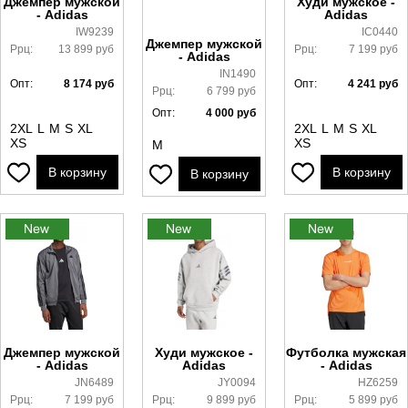
Джемпер мужской
Худи мужское -
- Adidas
Adidas
IW9239
IC0440
Джемпер мужской
Ррц:
13 899
руб
Ррц:
7 199
руб
- Adidas
IN1490
Опт:
8 174
руб
Опт:
4 241
руб
Ррц:
6 799
руб
Опт:
4 000
руб
2XL
L
M
S
XL
2XL
L
M
S
XL
XS
XS
M
В корзину
В корзину
В корзину
Джемпер мужской
Худи мужское -
Футболка мужская
- Adidas
Adidas
- Adidas
JN6489
JY0094
HZ6259
Ррц:
7 199
руб
Ррц:
9 899
руб
Ррц:
5 899
руб