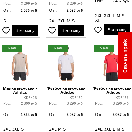
Опт:
2 467
руб
Ррц:
3 299
руб
Ррц:
3 299
руб
Опт:
2 070
руб
Опт:
2 087
руб
2XL
3XL
L
M
S
XL
S
2XL
3XL
M
S
В корзину
В корзину
В корзину
Скачать прайс
Майка мужская -
Футболка мужская
Футболка мужская
Adidas
- Adidas
- Adidas
KD5426
KD5453
KD5456
Ррц:
2 899
руб
Ррц:
3 299
руб
Ррц:
3 299
руб
Опт:
1 834
руб
Опт:
2 087
руб
Опт:
2 087
руб
2XL
3XL
S
2XL
M
S
2XL
3XL
L
M
S