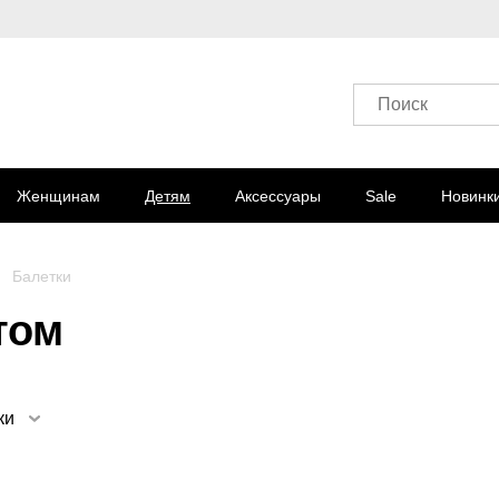
Поиск
Женщинам
Детям
Аксессуары
Sale
Новинк
Балетки
том
ки