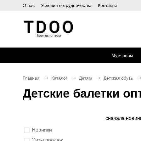
О нас
Условия сотрудничества
Контакты
Мужчинам
Главная
Каталог
Детям
Детская обувь
Детские балетки оп
Сортировка
сначала новин
Выберите
Новинки
параметры
фильтрации.
После
Хиты продаж