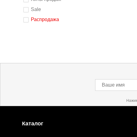
изменения
любого
элемента
Sale
ввода
страница
обновится.
Распродажа
Ваше имя
Нажим
Каталог