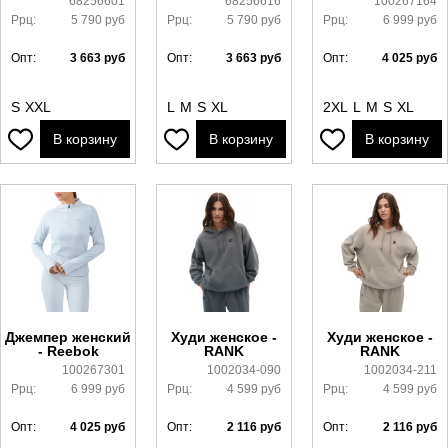
68256601
68256616
100267164
Ррц:
5 790
руб
Ррц:
5 790
руб
Ррц:
6 999
руб
Опт:
3 663
руб
Опт:
3 663
руб
Опт:
4 025
руб
S
XXL
L
M
S
XL
2XL
L
M
S
XL
В корзину
В корзину
В корзину
Джемпер женский
Худи женское -
Худи женское -
- Reebok
RANK
RANK
100267301
1002034-090
1002034-211
Ррц:
6 999
руб
Ррц:
4 599
руб
Ррц:
4 599
руб
Опт:
4 025
руб
Опт:
2 116
руб
Опт:
2 116
руб