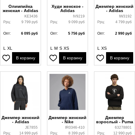
Олимпийка
Худи женское -
Джемпер женский
женская - Adidas
Adidas
- Adidas
KE3436
IV9219
IW3192
Ррц:
9 799
руб
Ррц:
9 099
руб
Ррц:
4 799
руб
Опт:
6 095
руб
Опт:
5 756
руб
Опт:
2 990
руб
L
XL
L
M
S
XS
L
XS
В корзину
В корзину
В корзину
Джемпер женский
Джемпер женский
Джемпер
- Adidas
- Nike
взрослый - Puma
JE7855
IR0346-410
63278801
Ррц:
14 999
руб
Ррц:
8 399
руб
Ррц:
12 990
руб