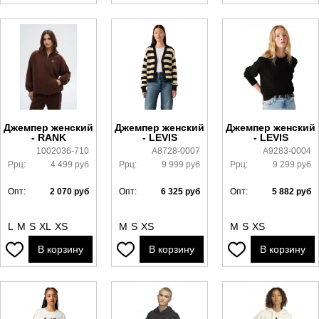
Джемпер женский
Джемпер женский
Джемпер женский
- RANK
- LEVIS
- LEVIS
1002036-710
A8728-0007
A9283-0004
Ррц:
4 499
руб
Ррц:
9 999
руб
Ррц:
9 299
руб
Опт:
2 070
руб
Опт:
6 325
руб
Опт:
5 882
руб
L
M
S
XL
XS
M
S
XS
M
S
XS
В корзину
В корзину
В корзину