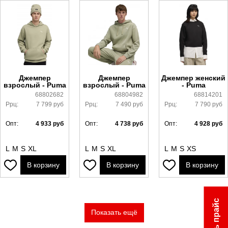
Джемпер
Джемпер
Джемпер женский
взрослый - Puma
взрослый - Puma
- Puma
68802682
68804982
68814201
Ррц:
7 799
руб
Ррц:
7 490
руб
Ррц:
7 790
руб
Опт:
4 933
руб
Опт:
4 738
руб
Опт:
4 928
руб
L
M
S
XL
L
M
S
XL
L
M
S
XS
В корзину
В корзину
В корзину
Скачать прайс
Показать ещё