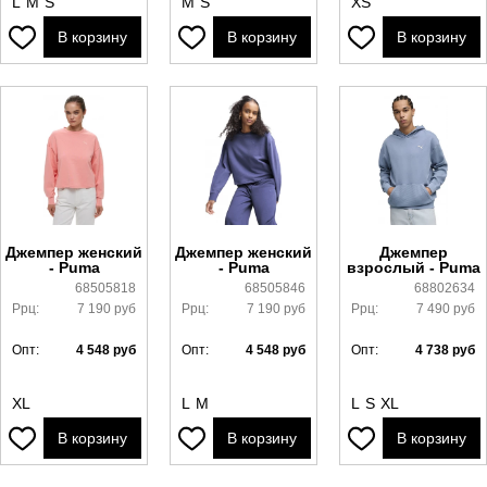
L
M
S
M
S
XS
В корзину
В корзину
В корзину
Джемпер женский
Джемпер женский
Джемпер
- Puma
- Puma
взрослый - Puma
68505818
68505846
68802634
Ррц:
7 190
руб
Ррц:
7 190
руб
Ррц:
7 490
руб
Опт:
4 548
руб
Опт:
4 548
руб
Опт:
4 738
руб
XL
L
M
L
S
XL
В корзину
В корзину
В корзину