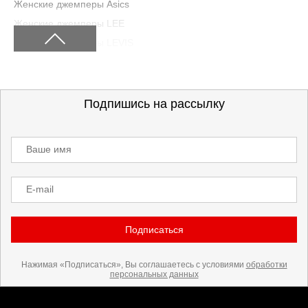
Женские джемперы Asics
Женские джемперы LEE
Женские джемперы LEVIS
Женские джемперы Peak
Женские джемперы Diadora
Женские джемперы S.Oliver
Подпишись на рассылку
Женские джемперы RANK
Женские джемперы Billabong
Ваше имя
E-mail
Подписаться
Нажимая «Подписаться», Вы соглашаетесь с условиями
обработки
персональных данных