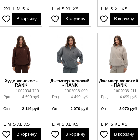
2XL
L
M
S
XL
L
M
S
XL
XS
L
M
S
XL
XS
В корзину
В корзину
В корзину
Худи женское -
Джемпер женский
Джемпер женский
RANK
- RANK
- RANK
1002034-710
1002036-090
1002036-211
Ррц:
4 599
руб
Ррц:
4 499
руб
Ррц:
4 499
руб
Опт:
2 116
руб
Опт:
2 070
руб
Опт:
2 070
руб
L
M
S
XL
XS
L
M
S
XL
XS
L
M
S
XL
XS
В корзину
В корзину
В корзину