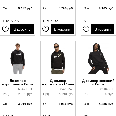
Опт:
9 487
руб
Опт:
5 796
руб
Опт:
8 165
руб
L
M
S
XS
L
M
S
XS
S
В корзину
В корзину
В корзину
Джемпер
Джемпер
Джемпер женский
взрослый - Puma
взрослый - Puma
- Puma
68471101
68471152
68504301
Ррц:
6 190
руб
Ррц:
6 190
руб
Ррц:
7 190
руб
Опт:
3 916
руб
Опт:
3 916
руб
Опт:
4 485
руб