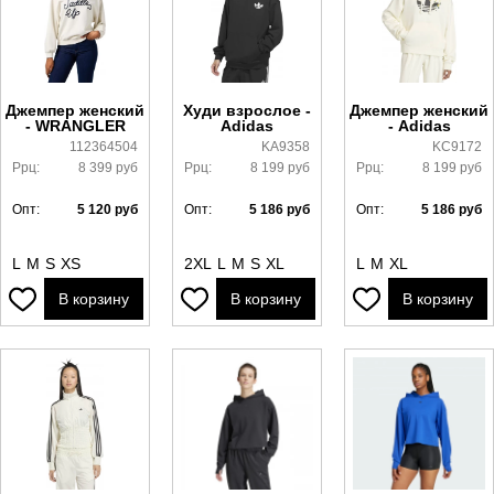
Джемпер женский
Худи взрослое -
Джемпер женский
- WRANGLER
Adidas
- Adidas
112364504
KA9358
KC9172
Ррц:
8 399
руб
Ррц:
8 199
руб
Ррц:
8 199
руб
Опт:
5 120
руб
Опт:
5 186
руб
Опт:
5 186
руб
L
M
S
XS
2XL
L
M
S
XL
L
M
XL
В корзину
В корзину
В корзину