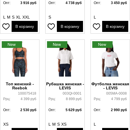
Опт:
3 916
руб
Опт:
4 738
руб
Опт:
3 450
руб
L
M
S
XL
XXL
S
L
В корзину
В корзину
В корзину
Топ женский -
Рубашка женская -
Футболка женская
Reebok
LEVIS
- LEVIS
100075418
003QI-0001
005MA-0008
Ррц:
4 399
руб
Ррц:
8 899
руб
Ррц:
4 799
руб
Опт:
2 530
руб
Опт:
5 629
руб
Опт:
2 990
руб
XS
L
M
S
XS
L