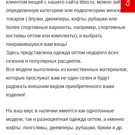
Женская одежда CRAFT
клиентом вещей с нашего сайта tdoo.ru, можно зайти в
Женская одежда Roxy
определенную категорию или подкатегорию женских
Женская одежда Peak
товаров ( блузки, джемперы, кофты, рубашки или
Женская одежда S.Oliver
более спортивные варианты, например, спортивные
Женская одежда RANK
костюмы оптом или комплекты), и выбрать
Женская одежда DC Shoes
понравившуюся вам вещь!
Женская одежда Billabong
Здесь представлена одежда оптом недорого всех
Женская одежда NNormal
сезонов и популярных расцветок.
Все модели выполнены из качественных материалов,
которые прослужат вам не один сезон и будут
радовать внешним видом приобретенного вами
изделия!
На ваш вкус в наличии имеется как однотонные
модели, так и разноцветная одежда оптом, а именно
кофты, лонгсливы, джемперы, рубашки, брюки и др.