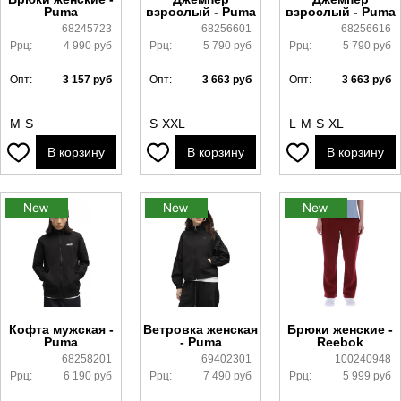
Puma
взрослый - Puma
взрослый - Puma
68245723
68256601
68256616
Ррц:
4 990
руб
Ррц:
5 790
руб
Ррц:
5 790
руб
Опт:
3 157
руб
Опт:
3 663
руб
Опт:
3 663
руб
M
S
S
XXL
L
M
S
XL
В корзину
В корзину
В корзину
Кофта мужская -
Ветровка женская
Брюки женские -
Puma
- Puma
Reebok
68258201
69402301
100240948
Ррц:
6 190
руб
Ррц:
7 490
руб
Ррц:
5 999
руб