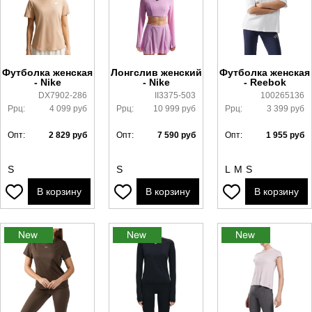
Футболка женская
Лонгслив женский
Футболка женская
- Nike
- Nike
- Reebok
DX7902-286
II3375-503
100265136
Ррц:
4 099
руб
Ррц:
10 999
руб
Ррц:
3 399
руб
Опт:
2 829
руб
Опт:
7 590
руб
Опт:
1 955
руб
S
S
L
M
S
В корзину
В корзину
В корзину