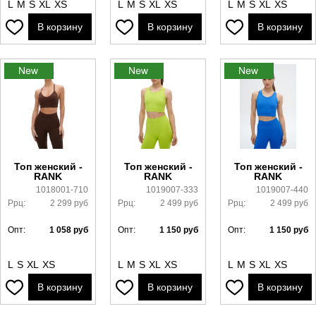
L
M
S
XL
XS
L
M
S
XL
XS
L
M
S
XL
XS
В корзину
В корзину
В корзину
Топ женский -
Топ женский -
Топ женский -
RANK
RANK
RANK
1018001-710
1019007-333
1019007-440
Ррц:
2 299
руб
Ррц:
2 499
руб
Ррц:
2 499
руб
Опт:
1 058
руб
Опт:
1 150
руб
Опт:
1 150
руб
L
S
XL
XS
L
M
S
XL
XS
L
M
S
XL
XS
В корзину
В корзину
В корзину