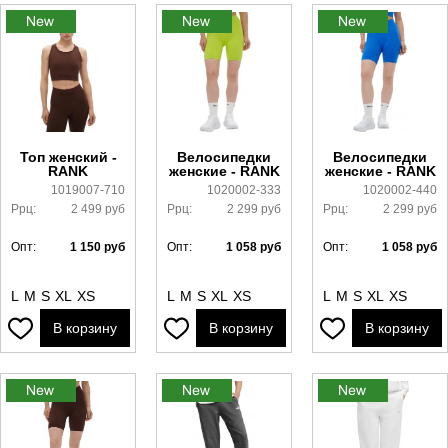
Топ женский -
Велосипедки
Велосипедки
RANK
женские - RANK
женские - RANK
1019007-710
1020002-333
1020002-440
Ррц:
2 499
руб
Ррц:
2 299
руб
Ррц:
2 299
руб
Опт:
1 150
руб
Опт:
1 058
руб
Опт:
1 058
руб
L
M
S
XL
XS
L
M
S
XL
XS
L
M
S
XL
XS
В корзину
В корзину
В корзину