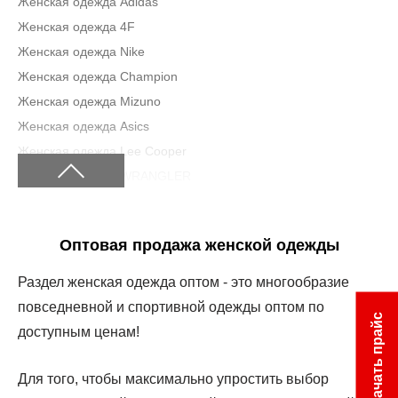
Женская одежда Adidas
Женская одежда 4F
Женская одежда Nike
Женская одежда Champion
Женская одежда Mizuno
Женская одежда Asics
Женская одежда Lee Cooper
Женская одежда WRANGLER
Женская одежда Kelme
Женская одежда Reebok
Оптовая продажа женской одежды
Женская одежда The North Face
Женская одежда Napapijri
Раздел женская одежда оптом - это многообразие
Женская одежда CEP
повседневной и спортивной одежды оптом по
Скачать прайс
Женская одежда Diadora
доступным ценам!
Женская одежда Gullak
Женская одежда LEVIS
Для того, чтобы максимально упростить выбор