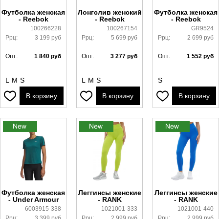
Футболка женская
Лонгслив женский
Футболка женская
- Reebok
- Reebok
- Reebok
100266228
100267154
GR9524
Ррц:
3 199
руб
Ррц:
5 699
руб
Ррц:
2 699
руб
Опт:
1 840
руб
Опт:
3 277
руб
Опт:
1 552
руб
L
M
S
L
M
S
S
В корзину
В корзину
В корзину
Футболка женская
Леггинсы женские
Леггинсы женские
- Under Armour
- RANK
- RANK
6003915-338
1021001-333
1021001-440
Ррц:
3 399
руб
Ррц:
2 999
руб
Ррц:
2 999
руб