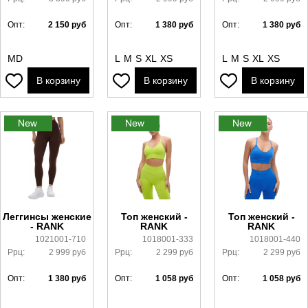
Опт:
2 150
руб
Опт:
1 380
руб
Опт:
1 380
руб
MD
L
M
S
XL
XS
L
M
S
XL
XS
В корзину
В корзину
В корзину
Леггинсы женские
Топ женский -
Топ женский -
- RANK
RANK
RANK
1021001-710
1018001-333
1018001-440
Ррц:
2 999
руб
Ррц:
2 299
руб
Ррц:
2 299
руб
Опт:
1 380
руб
Опт:
1 058
руб
Опт:
1 058
руб