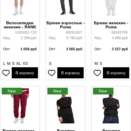
Велосипедки
Брюки взрослые -
Брюки женские -
женские - RANK
Puma
Puma
1020002-710
68261007
68245705
Ррц:
2 299
руб
Ррц:
5 790
руб
Ррц:
4 990
руб
Опт:
1 058
руб
Опт:
3 565
руб
Опт:
3 157
руб
L
M
S
XL
XS
S
M
S
В корзину
В корзину
В корзину
Брюки женские -
Джемпер
Джемпер