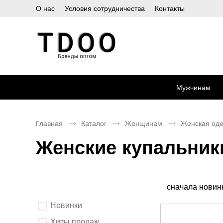
О нас
Условия сотрудничества
Контакты
Мужчинам
Главная
Каталог
Женщинам
Женская од
Женские купальник
Сортировка
сначала новин
Выберите
Новинки
параметры
фильтрации.
После
Хиты продаж