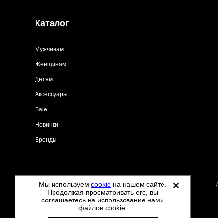
Каталог
Мужчинам
Женщинам
Детям
Аксессуары
Sale
Новинки
Бренды
Мы используем
cookie
на нашем сайте.
©
2021-2026 - Tdoo.ru - все права защищены.
Продолжая просматривать его, вы
соглашаетесь на использование нами
файлов cookie.