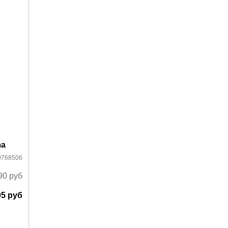
ma
0768506
90
руб
05
руб