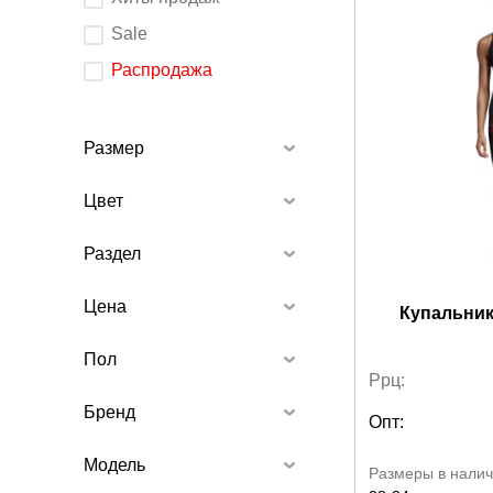
изменения
любого
элемента
Sale
ввода
страница
обновится.
Распродажа
Размер
Цвет
Раздел
Цена
Купальник
Пол
Ррц:
Бренд
Опт:
Модель
Размеры в налич