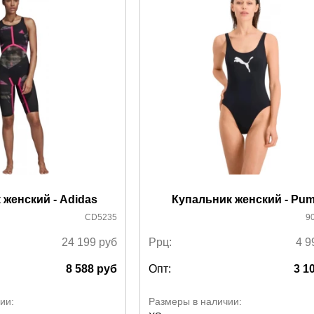
 женский - Adidas
Купальник женский - Pu
CD5235
9
24 199
руб
Ррц:
4 9
8 588
руб
Опт:
3 1
ии:
Размеры в наличии: