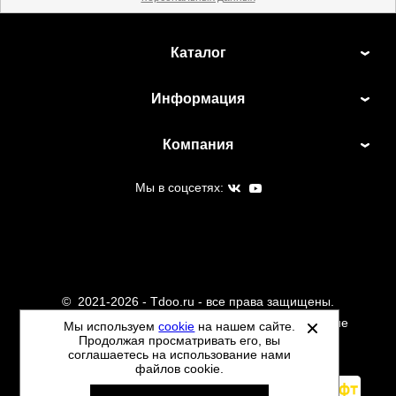
Каталог
Информация
Компания
Мы в соцсетях:
©
2021-2026 - Tdoo.ru - все права защищены.
Данный сайт не является интернет магазином и не
Мы используем
cookie
на нашем сайте.
Продолжая просматривать его, вы
является публичной офертой.
соглашаетесь на использование нами
Политика обработки персональных данных
файлов cookie.
Автоматизировано -