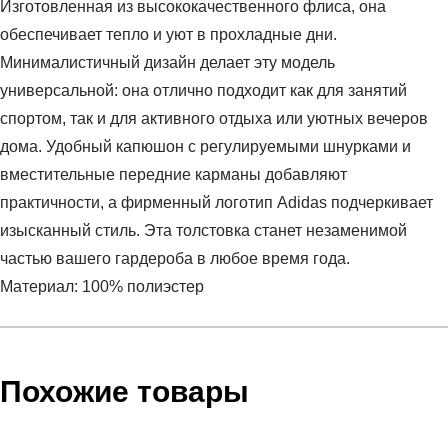
Изготовленная из высококачественного флиса, она
обеспечивает тепло и уют в прохладные дни.
Минималистичный дизайн делает эту модель
универсальной: она отлично подходит как для занятий
спортом, так и для активного отдыха или уютных вечеров
дома. Удобный капюшон с регулируемыми шнурками и
вместительные передние карманы добавляют
практичности, а фирменный логотип Adidas подчеркивает
изысканный стиль. Эта толстовка станет незаменимой
частью вашего гардероба в любое время года.
Материал: 100% полиэстер
Условия оплаты
Артикул:
IY2253
Оставить отзыв
Наименование:
Ветровка мужская P ESS FZ
Похожие товары
Заказ берется в работу только после оплаты счета.
Пол:
мужской
Счет заранее согласовывается с клиентом.
Бренд:
Adidas
Оплата осуществляется на расчетный счет после