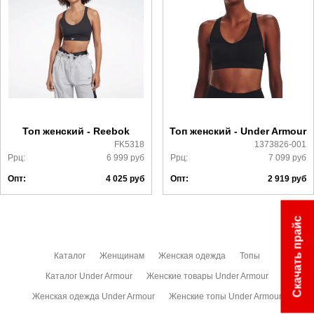
Самовывоз в Москве.
Доставка по России всеми транспортными ТК, а также с
Почтой Росии и СДЭК.
Более детально с условиями доставки и оплаты можно
ознакомиться
здесь
Топ женский - Reebok
Топ женский - Under Armour
FK5318
1373826-001
Ррц:
6 999
руб
Ррц:
7 099
руб
Опт:
4 025
руб
Опт:
2 919
руб
Скачать прайс
Каталог
Женщинам
Женская одежда
Топы
Каталог Under Armour
Женские товары Under Armour
Женская одежда Under Armour
Женские топы Under Armour