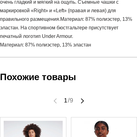
очень гладкий и мягкий на ощупь. Съемные чашки с
маркировкой «Right» и «Left» (правая и левая) для
правильного размещения.Материал: 87% полиэстер, 13%
эластан. На спортивном бюстгальтере присутствует
печатный логотип Under Armour.
Материал: 87% полиэстер, 13% эластан
Условия оплаты
Артикул:
1361034-308
Оставить отзыв
Наименование:
Топ женский Crossback Mid Bra
Похожие товары
Заказ берется в работу только после оплаты счета.
Пол:
женский
Счет заранее согласовывается с клиентом.
Бренд:
Under Armour
Оплата осуществляется на расчетный счет после
Модель:
Crossback Mid Bra
1
/
9
выставления счета менеджером.
Вид спорта:
фитнес
Инструкция по оплате находится в самом конце счета,
Состав:
87% полиэстер, 13% эластан
который высылает менеджер.
Производитель:
Вьетнам
Срок отгрузки:
3-4 рабочих дня
Доставка