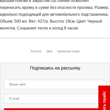
крышки-поилки в закрытом состоянии позволяет
переносить кружку в сумке без опасности пролива. Размер,
идеально подходящий для автомобильного подстаканника.
Объем: 500 мл. Вес: 427гр. Высота: 19см. Цвет: Черный
молоток. Сохраняет тепло и холод 8 часов.
Условия оплаты
Артикул:
MO-0000001657
Оставить отзыв
Наименование:
Термос-кружка
Каталог
Дом
Хранение пищи
Заказ берется в работу только после оплаты счета.
Счет заранее согласовывается с клиентом.
Оплата осуществляется на расчетный счет после
Подпишись на рассылку
выставления счета менеджером.
Инструкция по оплате находится в самом конце счета,
Ваше имя
который высылает менеджер.
Скачать прайс
E-mail
Доставка