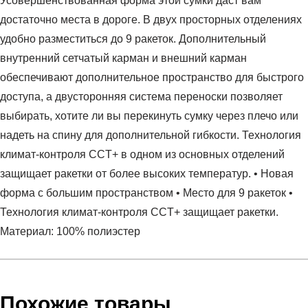
Усовершенствованная форма этой сумки даст вам
достаточно места в дороге. В двух просторных отделениях
удобно разместиться до 9 ракеток. Дополнительный
внутренний сетчатый карман и внешний карман
обеспечивают дополнительное пространство для быстрого
доступа, а двусторонняя система переноски позволяет
выбирать, хотите ли вы перекинуть сумку через плечо или
надеть на спину для дополнительной гибкости. Технология
климат-контроля CCT+ в одном из основных отделений
защищает ракетки от более высоких температур. • Новая
форма с большим пространством • Место для 9 ракеток •
Технология климат-контроля CCT+ защищает ракетки.
Материал: 100% полиэстер
Условия оплаты
Артикул:
260303-LNLL
Оставить отзыв
Наименование:
Сумка
Похожие товары
Заказ берется в работу только после оплаты счета.
Пол:
унисекс