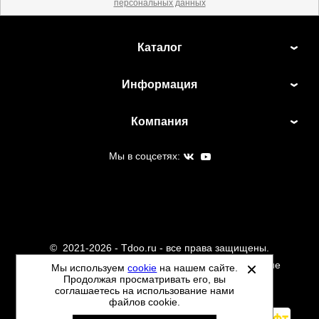
персональных данных
Каталог
Информация
Компания
Мы в соцсетях:
©
2021-2026 - Tdoo.ru - все права защищены.
Данный сайт не является интернет магазином и не
Мы используем
cookie
на нашем сайте.
Продолжая просматривать его, вы
является публичной офертой.
соглашаетесь на использование нами
Политика обработки персональных данных
файлов cookie.
Автоматизировано -