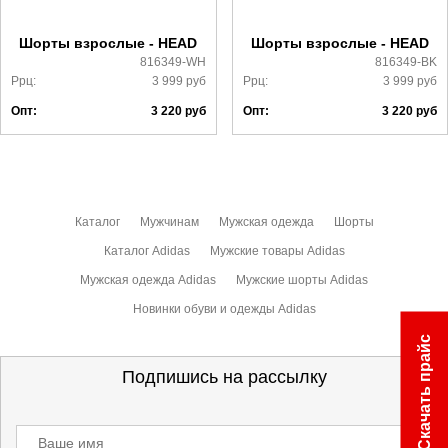
ознакомиться
здесь
Шорты взрослые - HEAD
Шорты взрослые - HEAD
816349-WH
816349-BK
Ррц:
3 999
руб
Ррц:
3 999
руб
Опт:
3 220
руб
Опт:
3 220
руб
Каталог
Мужчинам
Мужская одежда
Шорты
Каталог Adidas
Мужские товары Adidas
Мужская одежда Adidas
Мужские шорты Adidas
Новинки обуви и одежды Adidas
Скачать прайс
Подпишись на рассылку
Ваше имя