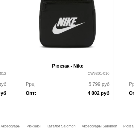
Рюкзак - Nike
-012
CW9301-010
руб
Ррц:
5 799
руб
Рр
уб
Опт:
4 002
руб
О
Аксессуары
Рюкзаки
Каталог Salomon
Аксессуары Salomon
Рюкза