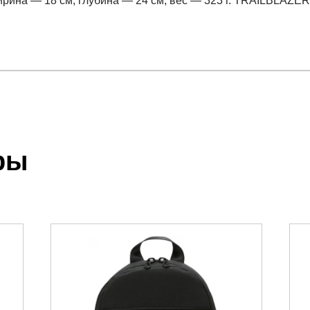
рина — 18 см, глубина — 24 см, вес — 323 г. TRAILBLAZER
отзыв
.
ры
 выставления счета менеджером.
чета, который высылает менеджер.
акже с Почтой Росии и СДЭК.
можно ознакомиться
здесь