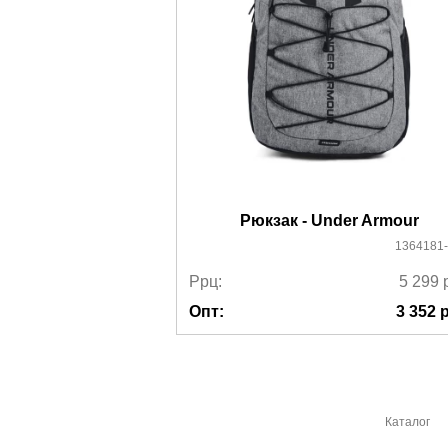
Рюкзак - Under Armour
1364181
Ррц:
5 299
Опт:
3 352
р
Каталог