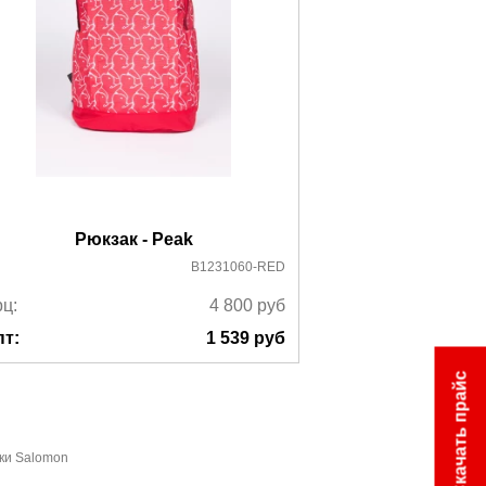
Рюкзак - Peak
Рюкз
B1231060-RED
ц:
4 800
руб
Ррц:
пт:
1 539
руб
Опт:
Скачать прайс
ки Salomon