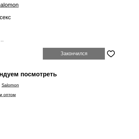
alomon
секс
:
--
Закончился
ндуем посмотреть
ы
Salomon
и оптом