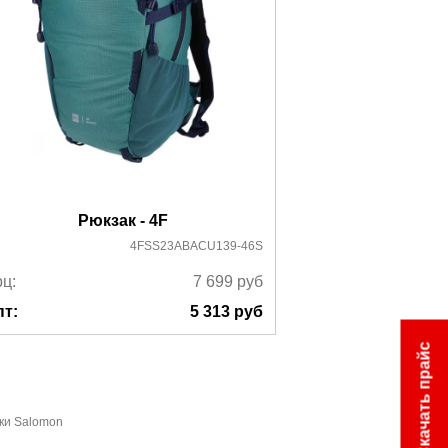
Рюкзак - 4F
Рюкзак -
4FSS23ABACU139-46S
ц:
7 699
руб
Ррц:
пт:
5 313
руб
Опт:
Скачать прайс
ки Salomon