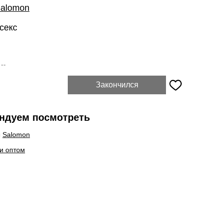
alomon
секс
:
--
Закончился
ндуем посмотреть
ы
Salomon
и оптом