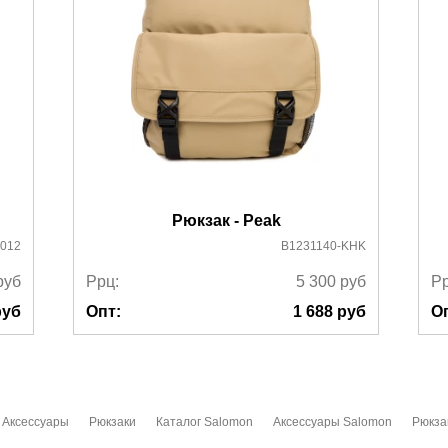
Рюкзак - Peak
-012
B1231140-KHK
руб
Ррц:
5 300
руб
Рр
уб
Опт:
1 688
руб
О
Аксессуары
Рюкзаки
Каталог Salomon
Аксессуары Salomon
Рюкза