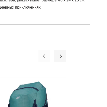
эстера, рюкзак имеет размеры 48 x 24 x 18 см,
едневных приключениях.