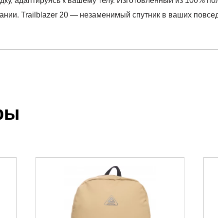
у, адаптируясь к вашему телу. Изготовленный из 100% поли
вании. Trailblazer 20 — незаменимый спутник в ваших повс
отзыв
.
ры
 выставления счета менеджером.
чета, который высылает менеджер.
акже с Почтой Росии и СДЭК.
можно ознакомиться
здесь