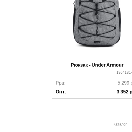
Рюкзак - Under Armour
1364181
Ррц:
5 299
Опт:
3 352
р
Каталог