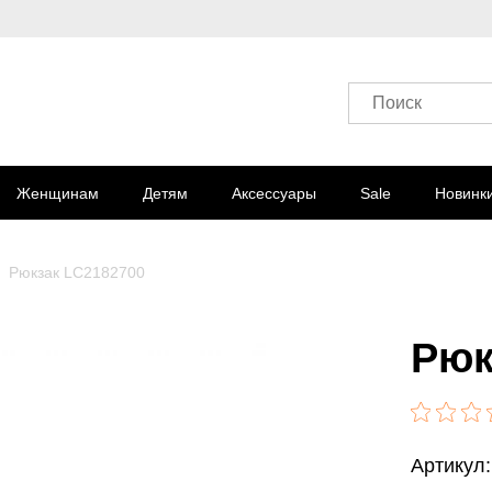
Поиск
Женщинам
Детям
Аксессуары
Sale
Новинк
Рюкзак LC2182700
Рюк
Артикул