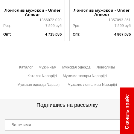
ознакомиться
здесь
Лонгслив мужской - Under
Лонгслив мужской - Under
Armour
Armour
1366072-020
1357093-361
Ррц:
7 599
руб
Ррц:
7 599
руб
Опт:
4 715
руб
Опт:
4 807
руб
Каталог
Мужчинам
Мужская одежда
Лонгсливы
Каталог Napapijri
Мужские товары Napapijri
Мужская одежда Napapijri
Мужские лонгсливы Napapijri
Скачать прайс
Подпишись на рассылку
Ваше имя