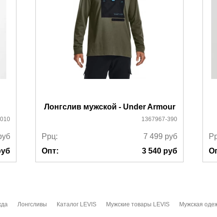
Лонгслив мужской - Under Armour
010
1367967-390
руб
Ррц:
7 499
руб
Рр
уб
Опт:
3 540
руб
О
жда
Лонгсливы
Каталог LEVIS
Мужские товары LEVIS
Мужская оде