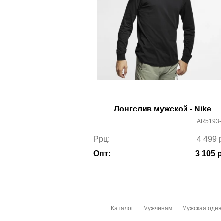
Лонгслив мужской - Nike
AR5193-
Ррц:
4 499
Опт:
3 105
р
Каталог
Мужчинам
Мужская оде