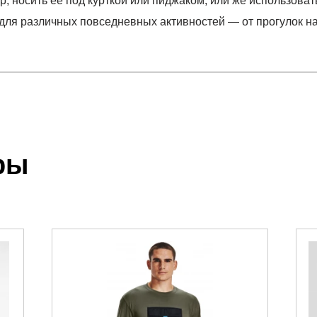
, носить её под курткой или пиджаком, или же использоват
 для различных повседневных активностей — от прогулок н
отзыв
THERMAL TEE NEUTRALS
.
ры
 выставления счета менеджером.
чета, который высылает менеджер.
акже с Почтой Росии и СДЭК.
можно ознакомиться
здесь