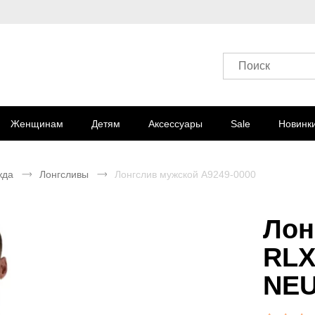
Поиск
Женщинам
Детям
Аксессуары
Sale
Новинк
жда
Лонгсливы
Лонгслив мужской A9249-0000
Лон
RLX
NE