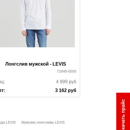
Лонгслив мужской - LEVIS
Лонгслив мужс
72848-0000
ц:
4 999
руб
Ррц:
пт:
3 162
руб
Опт:
Скачать прайс
жда LEVIS
Мужские лонгсливы LEVIS