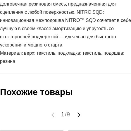
долговечная резиновая смесь, предназначенная для
сцепления с любой поверхностью. NITRO SQD:
инновационная межподошва NITRO™ SQD сочетает в себе
лучшую в своем классе амортизацию и упругость со
всесторонней поддержкой — идеально для быстрого
ускорения и мощного старта.
Материал: верх: текстиль, подкладка: текстиль, подошва:
резина
Условия оплаты
Артикул:
31014711
Оставить отзыв
Наименование:
Кроссовки женские PWR NITRO SQD 2
Похожие товары
Заказ берется в работу только после оплаты счета.
Wns
Счет заранее согласовывается с клиентом.
Пол:
женский
Оплата осуществляется на расчетный счет после
Бренд:
Puma
1
/
9
выставления счета менеджером.
Модель:
PWR NITRO SQD 2 Wns
Инструкция по оплате находится в самом конце счета,
Вид спорта:
бег
который высылает менеджер.