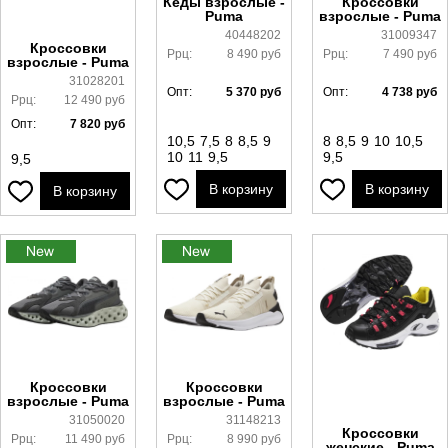
Кеды взрослые -
Кроссовки
Puma
взрослые - Puma
40448202
31009347
Кроссовки
Ррц:
8 490
руб
Ррц:
7 490
руб
взрослые - Puma
31028201
Опт:
5 370
руб
Опт:
4 738
руб
Ррц:
12 490
руб
Опт:
7 820
руб
10,5
7,5
8
8,5
9
8
8,5
9
10
10,5
10
11
9,5
9,5
9,5
В корзину
В корзину
В корзину
Кроссовки
Кроссовки
взрослые - Puma
взрослые - Puma
31050020
31148213
Кроссовки
Ррц:
11 490
руб
Ррц:
8 990
руб
женские - Puma