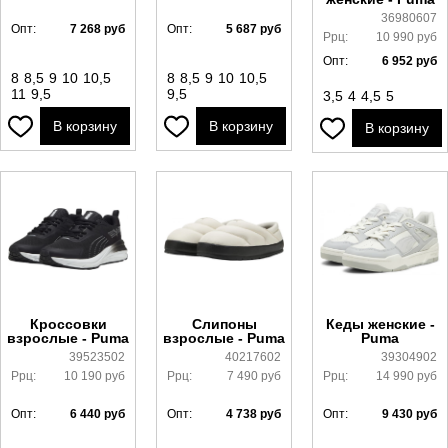
36980607
Опт:
7 268
руб
Опт:
5 687
руб
Ррц:
10 990
руб
Опт:
6 952
руб
8
8,5
9
10
10,5
8
8,5
9
10
10,5
11
9,5
9,5
3,5
4
4,5
5
В корзину
В корзину
В корзину
Кроссовки
Слипоны
Кеды женские -
взрослые - Puma
взрослые - Puma
Puma
39523502
40217602
39304902
Ррц:
10 190
руб
Ррц:
7 490
руб
Ррц:
14 990
руб
Опт:
6 440
руб
Опт:
4 738
руб
Опт:
9 430
руб