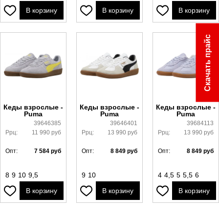
В корзину
В корзину
В корзину
Скачать прайс
Кеды взрослые -
Кеды взрослые -
Кеды взрослые -
Puma
Puma
Puma
39646385
39646401
39684113
Ррц:
11 990
руб
Ррц:
13 990
руб
Ррц:
13 990
руб
Опт:
7 584
руб
Опт:
8 849
руб
Опт:
8 849
руб
8
9
10
9,5
9
10
4
4,5
5
5,5
6
В корзину
В корзину
В корзину