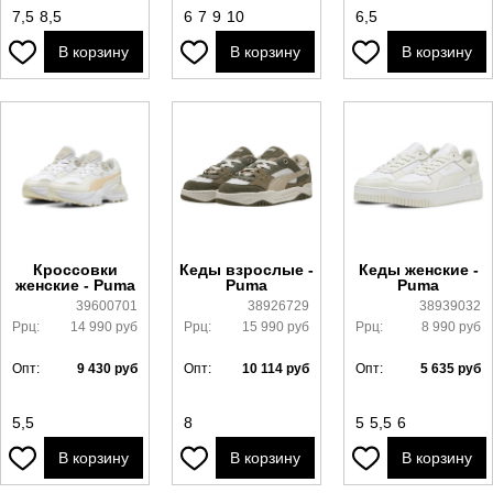
7,5
8,5
6
7
9
10
6,5
В корзину
В корзину
В корзину
Кроссовки
Кеды взрослые -
Кеды женские -
женские - Puma
Puma
Puma
39600701
38926729
38939032
Ррц:
14 990
руб
Ррц:
15 990
руб
Ррц:
8 990
руб
Опт:
9 430
руб
Опт:
10 114
руб
Опт:
5 635
руб
5,5
8
5
5,5
6
В корзину
В корзину
В корзину