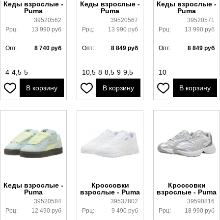
Кеды взрослые -
Кеды взрослые -
Кеды взрослые -
Puma
Puma
Puma
39520562
39520567
39520571
Ррц:
13 990
руб
Ррц:
13 990
руб
Ррц:
13 990
руб
Опт:
8 740
руб
Опт:
8 849
руб
Опт:
8 849
руб
4
4,5
5
10,5
8
8,5
9
9,5
10
В корзину
В корзину
В корзину
Кеды взрослые -
Кроссовки
Кроссовки
Puma
взрослые - Puma
взрослые - Puma
39520584
39537802
39590816
Ррц:
12 490
руб
Ррц:
9 490
руб
Ррц:
18 990
руб