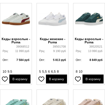
Кеды взрослые -
Кеды женские -
Кеды взрослые -
Puma
Puma
Puma
39068512
39501708
39520521
Ррц:
11 990
руб
Ррц:
9 190
руб
Ррц:
13 990
руб
Опт:
7 584
руб
Опт:
5 813
руб
Опт:
8 849
руб
10
9,5
5
5,5
6
6,5
8
8
10
В корзину
В корзину
В корзину