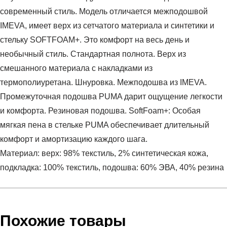
современный стиль. Модель отличается межподошвой
IMEVA, имеет верх из сетчатого материала и синтетики и
стельку SOFTFOAM+. Это комфорт на весь день и
необычный стиль. Стандартная полнота. Верх из
смешанного материала с накладками из
термополиуретана. Шнуровка. Межподошва из IMEVA.
Промежуточная подошва PUMA дарит ощущение легкости
и комфорта. Резиновая подошва. SoftFoam+: Особая
мягкая пена в стельке PUMA обеспечивает длительный
комфорт и амортизацию каждого шага.
Материал: верх: 98% текстиль, 2% синтетическая кожа,
подкладка: 100% текстиль, подошва: 60% ЭВА, 40% резина
Условия оплаты
Артикул:
40022901
Оставить отзыв
Наименование:
Кроссовки взрослые X-Ray 3 LT
Похожие товары
Заказ берется в работу только после оплаты счета.
Пол:
унисекс