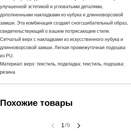
улучшенной эстетикой и угловатыми деталями,
дополненными накладками из нубука и длинноворсовой
замши. Эта комбинация создает сногсшибательный образ,
свидетельствующий о вашем потрясающем стиле.
Сетчатый верх с накладками из искусственного нубука и
длинноворсовой замши. Легкая промежуточная подошва
из PU.
Материал: верх: текстиль, подкладка: текстиль, подошва:
резина
Условия оплаты
Артикул:
39117610
Оставить отзыв
Наименование:
Кроссовки взрослые RS-X Suede
Похожие товары
Заказ берется в работу только после оплаты счета.
Пол:
унисекс
Счет заранее согласовывается с клиентом.
Бренд:
Puma
Оплата осуществляется на расчетный счет после
Модель:
RS-X Suede
1
/
9
выставления счета менеджером.
Вид спорта:
спортивный стиль