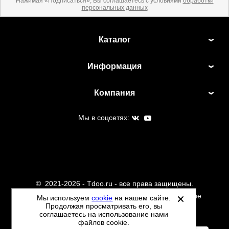
Нажимая «Подписаться», Вы соглашаетесь с условиями
обработки
персональных данных
Каталог
Информация
Компания
Мы в соцсетях:
©
2021-2026 - Tdoo.ru - все права защищены.
Данный сайт не является интернет магазином и не
Мы используем
cookie
на нашем сайте.
Продолжая просматривать его, вы
является публичной офертой.
соглашаетесь на использование нами
Политика обработки персональных данных
файлов cookie.