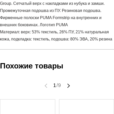
Group. Сетчатый верх с накладками из нубука и замши.
Промежуточная подошва из ПУ. Резиновая подошва.
Фирменные полоски PUMA Formstrip на внутренних и
внешних боковинах. Логотип PUMA
Материал: верх: 53% текстиль, 26% ПУ, 21% натуральная
кожа, подкладка: текстиль, подошва: 80% ЭВА, 20% резина
Условия оплаты
Артикул:
39077618
Оставить отзыв
Наименование:
Кроссовки взрослые RS-X Efekt PRM
Похожие товары
Заказ берется в работу только после оплаты счета.
Пол:
унисекс
Счет заранее согласовывается с клиентом.
Бренд:
Puma
Оплата осуществляется на расчетный счет после
Модель:
RS-X Efekt PRM
1
/
9
выставления счета менеджером.
Вид спорта:
спортивный стиль
Инструкция по оплате находится в самом конце счета,
Состав:
верх: 53% текстиль, 26% ПУ, 21% натуральная
который высылает менеджер.
кожа, подкладка: текстиль, подошва: 80% ЭВА, 20%
резина
Доставка