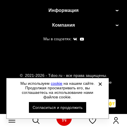
Информация
Компания
Мы в соцсетях:
©
2021-2026 - Tdoo.ru - все права защищены.
Данный сайт не является интернет магазином и не
Мы используем
cookie
на нашем сайте.
Продолжая просматривать его, вы
является публичной офертой.
соглашаетесь на использование нами
Политика обработки персональных данных
файлов cookie.
Автоматизировано -
Согласиться и продолжить