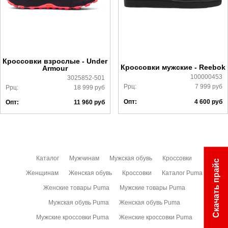
Почтой Росии и СДЭК.
Более детально с условиями доставки и оплаты можно
ознакомиться
здесь
Кроссовки взрослые - Under
Кроссовки мужские - Reebok
Armour
100000453
3025852-501
Ррц:
7 999
руб
Ррц:
18 999
руб
Опт:
4 600
руб
Опт:
11 960
руб
Каталог
Мужчинам
Мужская обувь
Кроссовки
Скачать прайс
Женщинам
Женская обувь
Кроссовки
Каталог Puma
Женские товары Puma
Мужские товары Puma
Мужская обувь Puma
Женская обувь Puma
Мужские кроссовки Puma
Женские кроссовки Puma