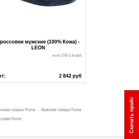
россовки мужские (100% Кожа) -
Кроссовки муж
LEON
Riveri 
ro-ln-159-1-k-dzh
пт:
2 842
руб
Опт:
Скачать прайс
нские товары Puma
Мужские товары Puma
ссовки Puma