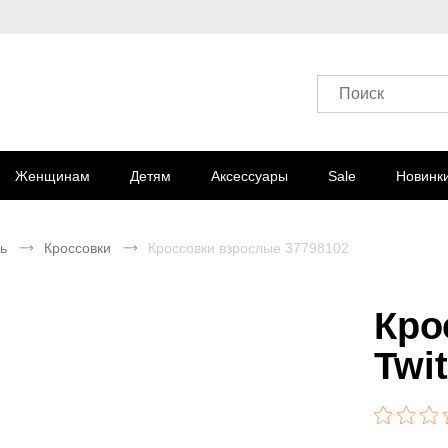
Поиск
Женщинам
Детям
Аксессуары
Sale
Новинк
ь
Кроссовки
Кроссовки взрослые 37798102
Кро
Twi