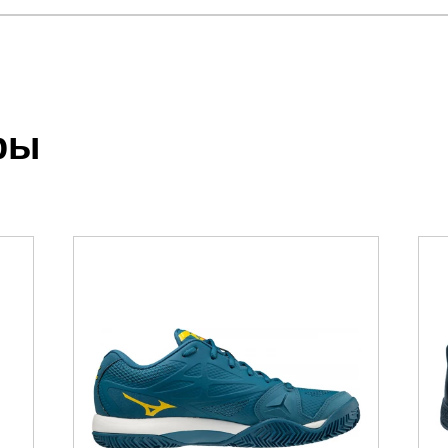
отзыв
unner Fresh
.
ры
 выставления счета менеджером.
чета, который высылает менеджер.
, подошва - эва, резина
акже с Почтой Росии и СДЭК.
можно ознакомиться
здесь