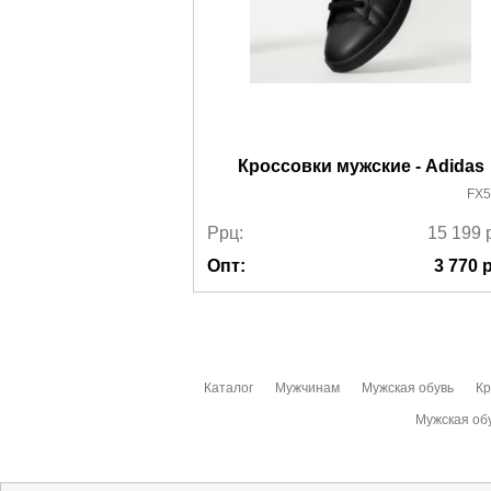
Кроссовки мужские - Adidas
FX5
Ррц:
15 199
Опт:
3 770
р
Каталог
Мужчинам
Мужская обувь
Кр
Мужская об