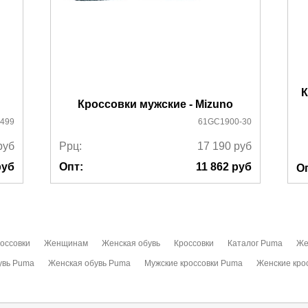
К
Кроссовки мужские - Mizuno
499
61GC1900-30
руб
Ррц:
17 190
руб
уб
Опт:
11 862
руб
О
оссовки
Женщинам
Женская обувь
Кроссовки
Каталог Puma
Же
увь Puma
Женская обувь Puma
Мужские кроссовки Puma
Женские кро