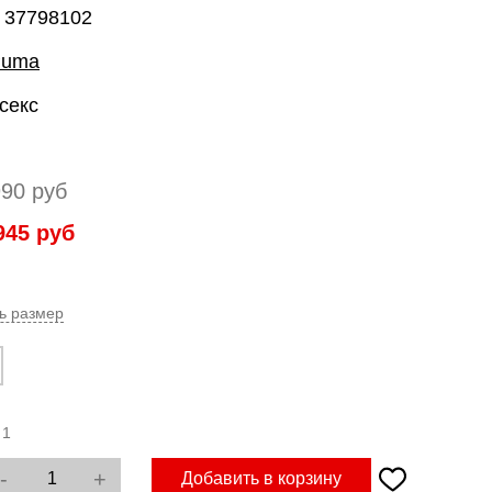
: 37798102
Puma
секс
990
руб
945
руб
ь размер
:
1
-
+
Добавить в корзину