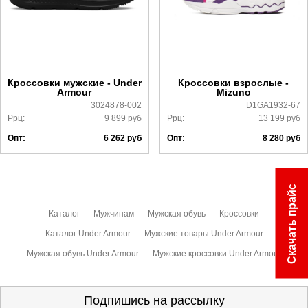
Почтой Росии и СДЭК.
Более детально с условиями доставки и оплаты можно
ознакомиться
здесь
Кроссовки мужские - Under
Кроссовки взрослые -
Armour
Mizuno
3024878-002
D1GA1932-67
Ррц:
9 899
руб
Ррц:
13 199
руб
Опт:
6 262
руб
Опт:
8 280
руб
Скачать прайс
Каталог
Мужчинам
Мужская обувь
Кроссовки
Каталог Under Armour
Мужские товары Under Armour
Мужская обувь Under Armour
Мужские кроссовки Under Armour
Подпишись на рассылку