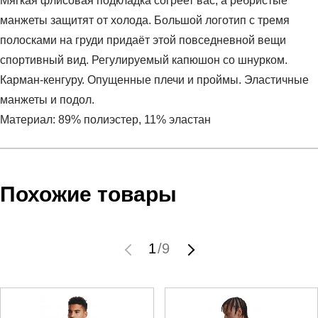
Мягкая флисовая подкладка согреет вас, а ребристые
манжеты защитят от холода. Большой логотип с тремя
полосками на груди придаёт этой повседневной вещи
спортивный вид. Регулируемый капюшон со шнурком.
Карман-кенгуру. Опущенные плечи и проймы. Эластичные
манжеты и подол.
Материал: 89% полиэстер, 11% эластан
Условия оплаты
Артикул:
IN6159
Оставить отзыв
Наименование:
Худи мужское M BL FL HD
Похожие товары
Заказ берется в работу только после оплаты счета.
Пол:
мужской
Счет заранее согласовывается с клиентом.
Бренд:
Adidas
Оплата осуществляется на расчетный счет после
Модель:
M BL FL HD
1
/
9
выставления счета менеджером.
Вид спорта:
спортивный стиль
Инструкция по оплате находится в самом конце счета,
Состав:
89% полиэстер, 11% эластан
который высылает менеджер.
Производитель:
Пакистан
Срок отгрузки:
3-4 рабочих дня