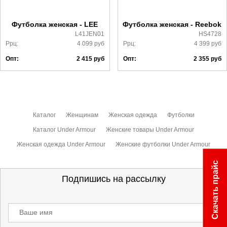
ознакомиться
здесь
Футболка женская - LEE
Футболка женская - Reebok
L41JEN01
HS4728
Ррц:
4 099
руб
Ррц:
4 399
руб
Опт:
2 415
руб
Опт:
2 355
руб
Каталог
Женщинам
Женская одежда
Футболки
Каталог Under Armour
Женские товары Under Armour
Женская одежда Under Armour
Женские футболки Under Armour
Скачать прайс
Подпишись на рассылку
Ваше имя