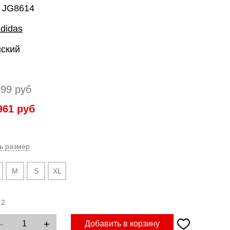
: JG8614
didas
нский
099
руб
961
руб
ь размер
M
S
XL
:
2
-
+
Добавить в корзину