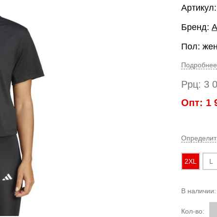
Артикул
Бренд:
A
Пол: же
Подробнее
Ррц:
3 
Опт:
1 
Определит
2XL
L
В наличии
Кол-во: