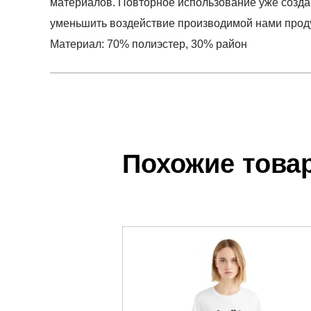
материалов. Повторное использование уже создан
уменьшить воздействие производимой нами прод
Материал: 70% полиэстер, 30% район
Условия оплаты
Артикул:
JG8614
0
Оставить 
Наименование:
Футболка женская TR-ES BL 
Заказ берется в работу только после оплаты счета
0
Пол:
женский
Счет заранее согласовывается с клиентом.
Бренд:
Adidas
Похожие това
Оплата осуществляется на расчетный счет после
0
Модель:
TR-ES BL TEE BLACK
Инструкция по оплате находится в самом конце с
Вид спорта:
фитнес
0
Состав:
70% полиэстер, 30% район
Доставка
Производитель:
Вьетнам
0
Самовывоз в Москве.
Срок отгрузки:
3-4 рабочих дня
Доставка по России всеми транспортными ТК, а т
Более детально с условиями доставки и оплаты 