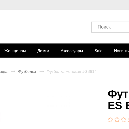
Поиск
Женщинам
Детям
Аксессуары
Sale
Новинк
ежда
Футболки
Футболка женская JG8614
Фут
ES 