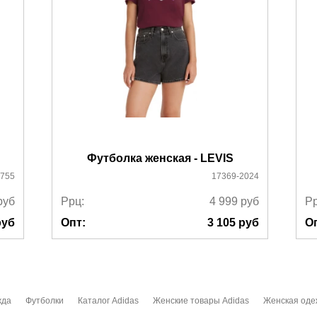
Футболка женская - LEVIS
1755
17369-2024
руб
Ррц:
4 999
руб
Рр
уб
Опт:
3 105
руб
О
жда
Футболки
Каталог Adidas
Женские товары Adidas
Женская оде