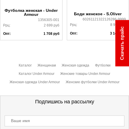
ознакомиться
здесь
Футболка женская - Under
Боди женское - S.Oliver
Armour
60261121322126286-9999
1356305-001
Ррц:
8 990
руб
Ррц:
2 699
руб
Скачать прайс
Опт:
3 149
руб
Опт:
1 708
руб
Каталог
Женщинам
Женская одежда
Футболки
Каталог Under Armour
Женские товары Under Armour
Женская одежда Under Armour
Женские футболки Under Armour
Подпишись на рассылку
Ваше имя