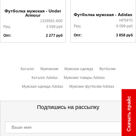
ознакомиться
здесь
Футболка мужская - Under
Футболка мужская - Adidas
Armour
HF5970
1329581-600
Ррц:
6 099
руб
Ррц:
3 599
руб
Опт:
3 858
руб
Опт:
2 277
руб
Каталог
Мужчинам
Мужская одежда
Футболки
Каталог Adidas
Мужские товары Adidas
Мужская одежда Adidas
Мужские футболки Adidas
Скачать прайс
Подпишись на рассылку
Ваше имя