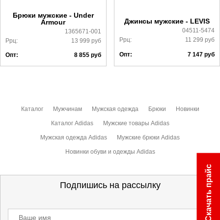
ознакомиться
здесь
Брюки мужские - Under
Джинсы мужские - LEVIS
Armour
04511-5474
1365671-001
Ррц:
11 299
руб
Ррц:
13 999
руб
Опт:
7 147
руб
Опт:
8 855
руб
Каталог
Мужчинам
Мужская одежда
Брюки
Новинки
Каталог Adidas
Мужские товары Adidas
Мужская одежда Adidas
Мужские брюки Adidas
Новинки обуви и одежды Adidas
Скачать прайс
Подпишись на рассылку
Ваше имя