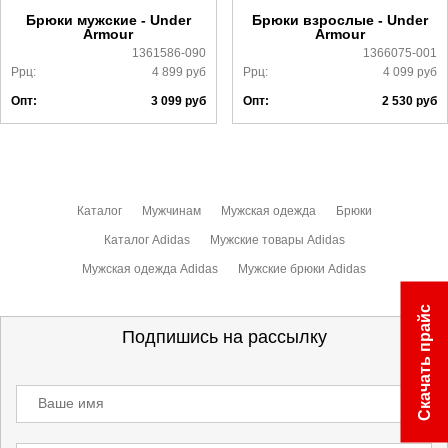
ознакомиться
здесь
Брюки мужские - Under
Брюки взрослые - Under
Armour
Armour
1361586-090
1366075-001
Ррц:
4 899
руб
Ррц:
4 099
руб
Опт:
3 099
руб
Опт:
2 530
руб
Каталог
Мужчинам
Мужская одежда
Брюки
Каталог Adidas
Мужские товары Adidas
Мужская одежда Adidas
Мужские брюки Adidas
Скачать прайс
Подпишись на рассылку
Ваше имя