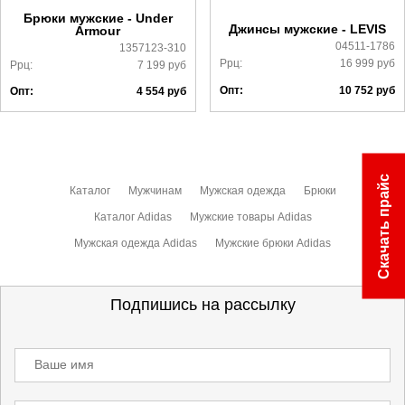
ознакомиться
здесь
Брюки мужские - Under
Джинсы мужские - LEVIS
Armour
04511-1786
1357123-310
Ррц:
16 999
руб
Ррц:
7 199
руб
Опт:
10 752
руб
Опт:
4 554
руб
Скачать прайс
Каталог
Мужчинам
Мужская одежда
Брюки
Каталог Adidas
Мужские товары Adidas
Мужская одежда Adidas
Мужские брюки Adidas
Подпишись на рассылку
Ваше имя