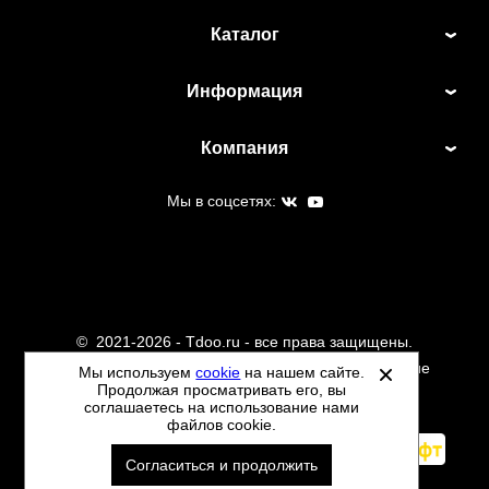
Каталог
Информация
Компания
Мы в соцсетях:
©
2021-2026 - Tdoo.ru - все права защищены.
Данный сайт не является интернет магазином и не
Мы используем
cookie
на нашем сайте.
Продолжая просматривать его, вы
является публичной офертой.
соглашаетесь на использование нами
Политика обработки персональных данных
файлов cookie.
Автоматизировано -
Согласиться и продолжить