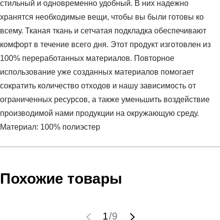
стильный и одновременно удобный. В них надежно
хранятся необходимые вещи, чтобы вы были готовы ко
всему. Тканая ткань и сетчатая подкладка обеспечивают
комфорт в течение всего дня. Этот продукт изготовлен из
100% переработанных материалов. Повторное
использование уже созданных материалов помогает
сократить количество отходов и нашу зависимость от
ограниченных ресурсов, а также уменьшить воздействие
производимой нами продукции на окружающую среду.
Материал: 100% полиэстер
Условия оплаты
Артикул:
JW4630
Оставить отзыв
Наименование:
Брюки мужские M STANFRD E PT
Похожие товары
Заказ берется в работу только после оплаты счета.
Пол:
мужской
Счет заранее согласовывается с клиентом.
Бренд:
Adidas
Оплата осуществляется на расчетный счет после
Модель:
M STANFRD E PT
1
/
9
выставления счета менеджером.