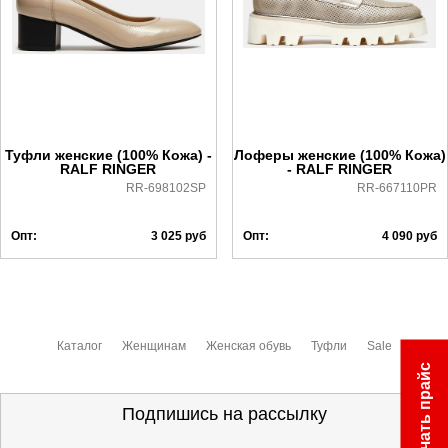
Самовывоз в Москве.
Доставка по России всеми транспортными ТК, а также с
Почтой Росии и СДЭК.
Более детально с условиями доставки и оплаты можно
ознакомиться
здесь
Туфли женские (100% Кожа) -
Лоферы женские (100% Кожа)
RALF RINGER
- RALF RINGER
RR-698102SP
RR-667110PR
Опт:
3 025
руб
Опт:
4 090
руб
Каталог
Женщинам
Женская обувь
Туфли
Sale
Скачать прайс
Подпишись на рассылку