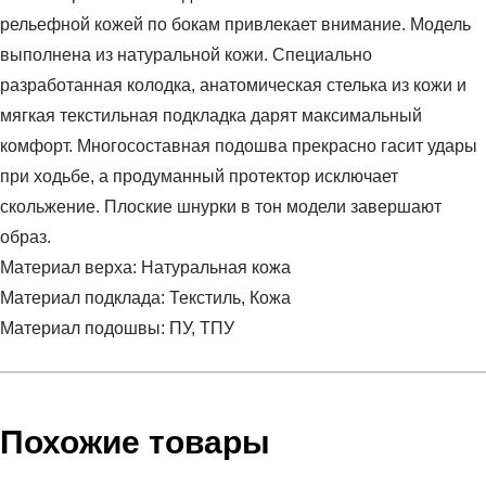
рельефной кожей по бокам привлекает внимание. Модель
выполнена из натуральной кожи. Специально
разработанная колодка, анатомическая стелька из кожи и
мягкая текстильная подкладка дарят максимальный
комфорт. Многосоставная подошва прекрасно гасит удары
при ходьбе, а продуманный протектор исключает
скольжение. Плоские шнурки в тон модели завершают
образ.
Материал верха: Натуральная кожа
Материал подклада: Текстиль, Кожа
Материал подошвы: ПУ, ТПУ
Условия оплаты
Артикул:
RR-688122BG
Оставить отзыв
Наименование:
Туфли женские (100% Кожа)
Похожие товары
Заказ берется в работу только после оплаты счета.
Пол:
женский
Счет заранее согласовывается с клиентом.
Сезон:
демисезон