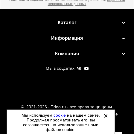
персональных данных
Каталог
Информация
Компания
Мы в соцсетях:
©
2021-2026 - Tdoo.ru - все права защищены.
Данный сайт не является интернет магазином и не
Мы используем
cookie
на нашем сайте.
Продолжая просматривать его, вы
является публичной офертой.
соглашаетесь на использование нами
Политика обработки персональных данных
файлов cookie.