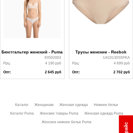
Самовывоз в Москве.
Доставка по России всеми транспортными ТК, а также с
Почтой Росии и СДЭК.
Более детально с условиями доставки и оплаты можно
ознакомиться
здесь
Бюстгальтер женский - Puma
Трусы женские - Reebok
93502003
U410130S5PKA
Ррц:
4 190
руб
Ррц:
4 699
руб
Опт:
2 645
руб
Опт:
2 702
руб
Каталог
Женщинам
Женская одежда
Нижнее белье
Каталог Puma
Женские товары Puma
Женская одежда Puma
Женское нижнее белье Puma