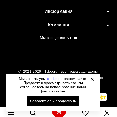
Информация
Компания
Мы в соцсетях:
©
2021-2026 - Tdoo.ru - все права защищены.
Данный сайт не является интернет магазином и не
Мы используем
cookie
на нашем сайте.
Продолжая просматривать его, вы
является публичной офертой.
соглашаетесь на использование нами
Политика обработки персональных данных
файлов cookie.
Автоматизировано -
Согласиться и продолжить