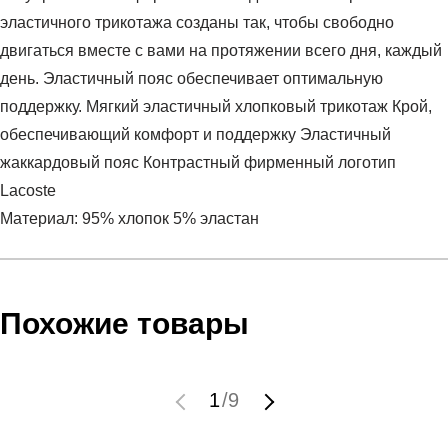
эластичного трикотажа созданы так, чтобы свободно
двигаться вместе с вами на протяжении всего дня, каждый
день. Эластичный пояс обеспечивает оптимальную
поддержку. Мягкий эластичный хлопковый трикотаж Крой,
обеспечивающий комфорт и поддержку Эластичный
жаккардовый пояс Контрастный фирменный логотип
Lacoste
Материал: 95% хлопок 5% эластан
Условия оплаты
Артикул:
5H5150I7N
Оставить отзыв
Наименование:
Трусы мужские UNDERWEAR
Похожие товары
Заказ берется в работу только после оплаты счета.
Пол:
мужской
Счет заранее согласовывается с клиентом.
Бренд:
LACOSTE
Оплата осуществляется на расчетный счет после
Модель:
UNDERWEAR
1
/
9
выставления счета менеджером.
Вид спорта:
спортивный стиль
Инструкция по оплате находится в самом конце счета,
Состав:
95% Хлопок 5% Эластан