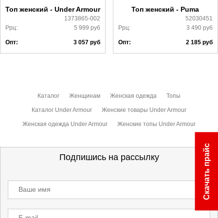
ознакомиться
здесь
Топ женский - Under Armour
Топ женский - Puma
1373865-002
52030451
Ррц:
5 999
руб
Ррц:
3 490
руб
Опт:
3 057
руб
Опт:
2 185
руб
Каталог
Женщинам
Женская одежда
Топы
Каталог Under Armour
Женские товары Under Armour
Женская одежда Under Armour
Женские топы Under Armour
Скачать прайс
Подпишись на рассылку
Ваше имя
E-mail