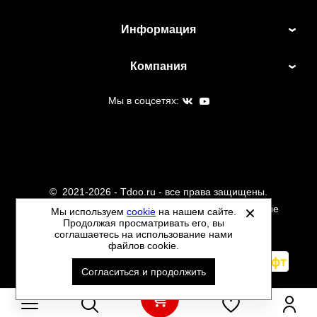
Информация
Компания
Мы в соцсетях:
©
2021-2026 - Tdoo.ru - все права защищены.
Данный сайт не является интернет магазином и не
Мы используем
cookie
на нашем сайте.
Продолжая просматривать его, вы
является публичной офертой.
соглашаетесь на использование нами
Политика обработки персональных данных
файлов cookie.
Автоматизировано -
Согласиться и продолжить