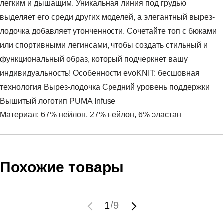
легким и дышащим. Уникальная линия под грудью
выделяет его среди других моделей, а элегантный вырез-
лодочка добавляет утонченности. Сочетайте топ с бюками
или спортивными легинсами, чтобы создать стильный и
функциональный образ, который подчеркнет вашу
индивидуальность! Особенности evoKNIT: бесшовная
технология Вырез-лодочка Средний уровень поддержки
Вышитый логотип PUMA Infuse
Материал: 67% нейлон, 27% нейлон, 6% эластан
Условия оплаты
Артикул:
53912501
Оставить отзыв
Наименование:
Топ женский INFUSE Evoknit Crop Top
Похожие товары
Заказ берется в работу только после оплаты счета.
Пол:
женский
Счет заранее согласовывается с клиентом.
Бренд:
Puma
Оплата осуществляется на расчетный счет после
Модель:
INFUSE Evoknit Crop Top
1
/
9
выставления счета менеджером.
Вид спорта:
спортивный стиль
Инструкция по оплате находится в самом конце счета,