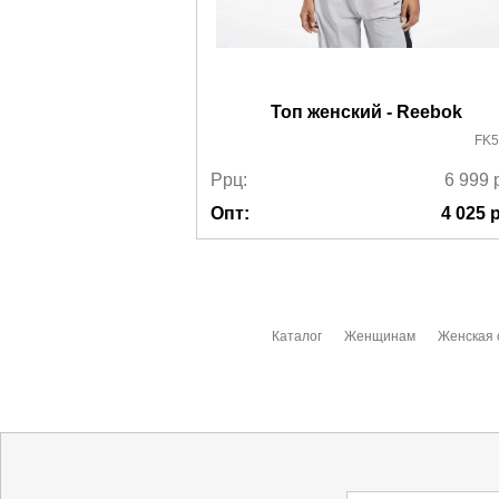
Топ женский - Reebok
FK5
Ррц:
6 999
Опт:
4 025
р
Каталог
Женщинам
Женская 