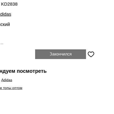
: KD2838
didas
нский
:
--
Закончился
ндуем посмотреть
ы
Adidas
е топы оптом