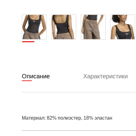
Описание
Характеристики
Материал: 82% полиэстер, 18% эластан
Условия оплаты
Артикул:
KD2838
0
Оставить 