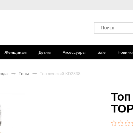
Поиск
Женщинам
Детям
Аксессуары
Sale
Новинк
ежда
Топы
Топ женский KD2838
Топ
TOP