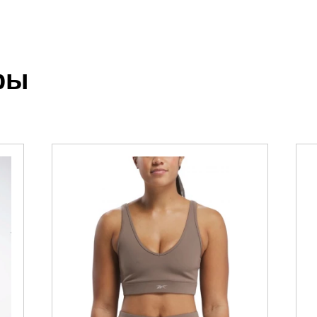
BLACK/GRESIX
.
ры
 выставления счета менеджером.
чета, который высылает менеджер.
акже с Почтой Росии и СДЭК.
можно ознакомиться
здесь