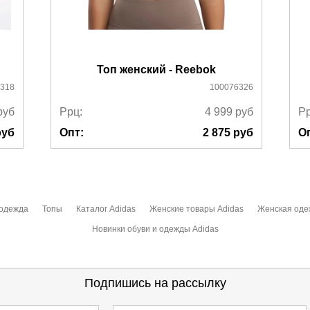
Топ женский - Reebok
318
100076326
руб
Ррц:
4 999
руб
Рр
уб
Опт:
2 875
руб
О
одежда
Топы
Каталог Adidas
Женские товары Adidas
Женская оде
Новинки обуви и одежды Adidas
Подпишись на рассылку