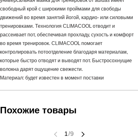
универсальная майка для тренировок от adidas имеет
свободный крой с широкими проймами для свободы
движений во время занятий йогой, кардио- или силовыми
тренировками. Технология CLIMACOOL отводит и
рассеивает пот, обеспечивая прохладу, сухость и комфорт
во время тренировок. CLIMACOOL помогает
контролировать потоотделение благодаря материалам,
которые быстро отводят и выводят пот. Быстросохнущие
волокна дарят ощущение свежести.
Материал: будет известен в момент поставки
Условия оплаты
Артикул:
JF1025
Оставить отзыв
Наименование:
Топ женский TE TANK
Похожие товары
Заказ берется в работу только после оплаты счета.
Пол:
женский
Счет заранее согласовывается с клиентом.
Бренд:
Adidas
Оплата осуществляется на расчетный счет после
Модель:
TE TANK
1
/
9
выставления счета менеджером.
Вид спорта:
бег