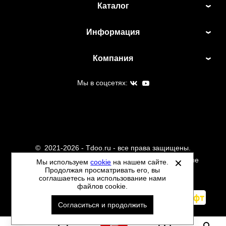
Каталог
Информация
Компания
Мы в соцсетях:
©
2021-2026 - Tdoo.ru - все права защищены.
Данный сайт не является интернет магазином и не
Мы используем
cookie
на нашем сайте.
Продолжая просматривать его, вы
является публичной офертой.
соглашаетесь на использование нами
Политика обработки персональных данных
файлов cookie.
Автоматизировано -
Согласиться и продолжить