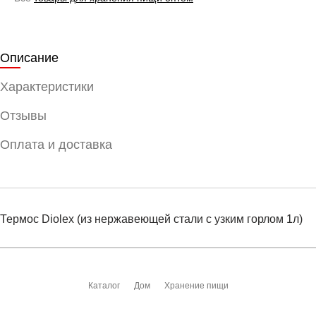
Описание
Характеристики
Отзывы
Оплата и доставка
Термос Diolex (из нержавеющей стали с узким горлом 1л)
Условия оплаты
Артикул:
MO-0000013514
Оставить отзыв
Наименование:
Термос
Каталог
Дом
Хранение пищи
Заказ берется в работу только после оплаты счета.
Счет заранее согласовывается с клиентом.