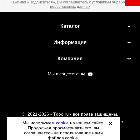
Почтой Росии и СДЭК.
Нажимая «Подписаться», Вы соглашаетесь с условиями
обработки
персональных данных
Более детально с условиями доставки и оплаты можно
ознакомиться
здесь
Каталог
Информация
Компания
Мы в соцсетях:
©
2021-2026 - Tdoo.ru - все права защищены.
Данный сайт не является интернет магазином и не
Мы используем
cookie
на нашем сайте.
Продолжая просматривать его, вы
является публичной офертой.
соглашаетесь на использование нами
Политика обработки персональных данных
файлов cookie.