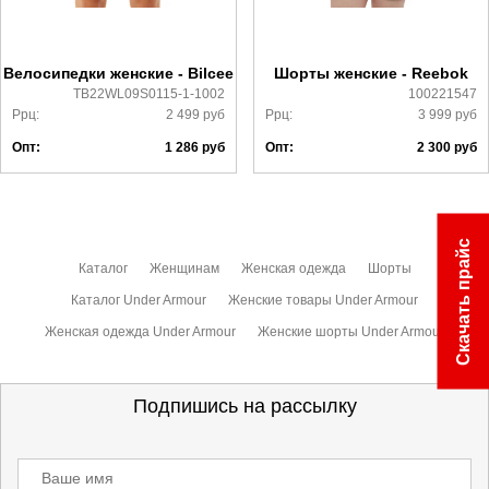
Более детально с условиями доставки и оплаты можно
ознакомиться
здесь
Велосипедки женские - Bilcee
Шорты женские - Reebok
TB22WL09S0115-1-1002
100221547
Ррц:
2 499
руб
Ррц:
3 999
руб
Опт:
1 286
руб
Опт:
2 300
руб
Скачать прайс
Каталог
Женщинам
Женская одежда
Шорты
Каталог Under Armour
Женские товары Under Armour
Женская одежда Under Armour
Женские шорты Under Armour
Подпишись на рассылку
Ваше имя