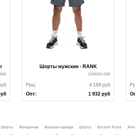
r
Шорты мужские - RANK
-066
1006002-090
руб
Ррц:
4 199
руб
Рр
уб
Опт:
1 932
руб
О
Шорты
Женщинам
Женская одежда
Шорты
Каталог Puma
Жен