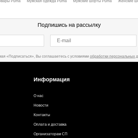
овары Puma
Мужская одежда Puma
Мужские шорты Puma
Женские ш
Подпишись на рассылку
E-mail
ая «Подписаться», Вы соглашаетесь с условиями
обработки персональных 
Информация
О нас
Новости
Контакты
Оплата и доставка
Организаторам СП