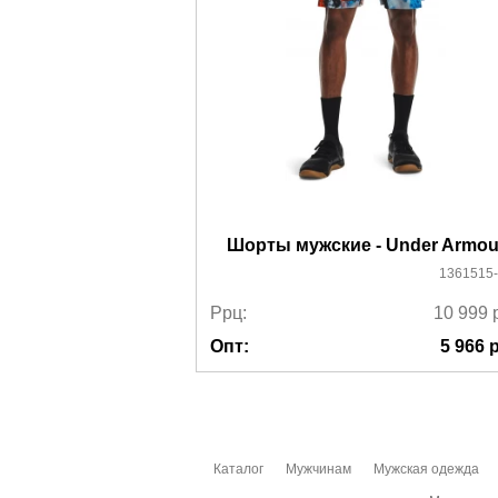
Шорты мужские - Under Armou
1361515
Ррц:
10 999
Опт:
5 966
р
Каталог
Мужчинам
Мужская одежда