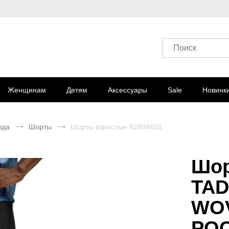
Поиск
Женщинам
Детям
Аксессуары
Sale
Новинк
жда
Шорты
Шорты взрослые 52804601
Шор
TAD
WOV
PO