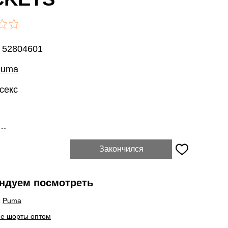
: 52804601
Puma
секс
:
--
Закончился
ндуем посмотреть
ы
Puma
ие шорты оптом