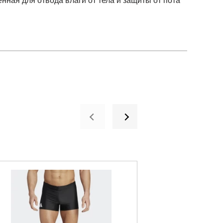
нная для отвода влаги от тела и защиты от пота