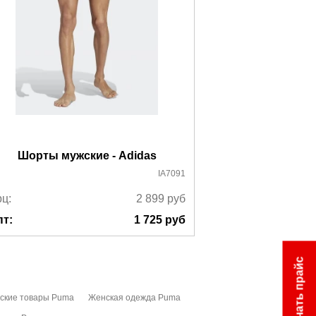
Шорты мужские - Adidas
Шорты мужск
IA7091
ц:
2 899
руб
Ррц:
пт:
1 725
руб
Опт:
Скачать прайс
ские товары Puma
Женская одежда Puma