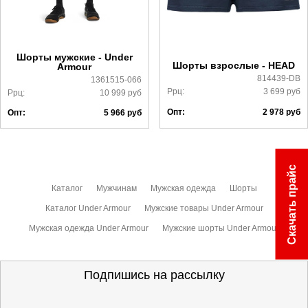
Более детально с условиями доставки и оплаты можно
ознакомиться
здесь
Шорты мужские - Under
Шорты взрослые - HEAD
Armour
814439-DB
1361515-066
Ррц:
3 699
руб
Ррц:
10 999
руб
Опт:
2 978
руб
Опт:
5 966
руб
Скачать прайс
Каталог
Мужчинам
Мужская одежда
Шорты
Каталог Under Armour
Мужские товары Under Armour
Мужская одежда Under Armour
Мужские шорты Under Armour
Подпишись на рассылку