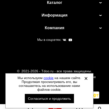
Каталог
Информация
Компания
Мы в соцсетях:
©
2021-2026 - Tdoo.ru - все права защищены.
Данный сайт не является интернет магазином и не
Мы используем
cookie
на нашем сайте.
Продолжая просматривать его, вы
является публичной офертой.
соглашаетесь на использование нами
Политика обработки персональных данных
файлов cookie.
Автоматизировано -
Согласиться и продолжить