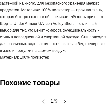
застёжкой на кнопку для безопасного хранения мелких
предметов. Материал: 100% полиэстер — прочная ткань,
которая быстро сохнет и обеспечивает лёгкость при носке.
Шорты Under Armour UA Icon Volley Short — отличный
выбор для тех, кто ценит комфорт, функциональность и
стиль в повседневной и спортивной одежде. Они подходят
для различных видов активности, включая бег, тренировки
в зале и прогулки на свежем воздухе.
Материал: 100% полиэстер
Условия оплаты
Артикул:
1377191-300
Оставить отзыв
Наименование:
Шорты мужские UA Icon Volley Short
Похожие товары
Заказ берется в работу только после оплаты счета.
Пол:
мужской
Счет заранее согласовывается с клиентом.
Бренд:
Under Armour
Оплата осуществляется на расчетный счет после
Модель:
UA Icon Volley Short
1
/
9
выставления счета менеджером.
Вид спорта:
спортивный стиль
Инструкция по оплате находится в самом конце счета,