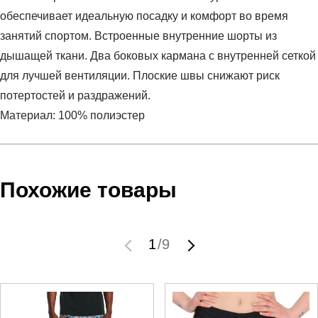
обеспечивает идеальную посадку и комфорт во время
занятий спортом. Встроенные внутренние шорты из
дышащей ткани. Два боковых кармана с внутренней сеткой
для лучшей вентиляции. Плоские швы снижают риск
потертостей и раздражений.
Материал: 100% полиэстер
Условия оплаты
Артикул:
1373764-203
Оставить отзыв
Наименование:
Шорты мужские UA Vanish Woven 2in1
Похожие товары
Заказ берется в работу только после оплаты счета.
Sts
Счет заранее согласовывается с клиентом.
Пол:
мужской
Оплата осуществляется на расчетный счет после
Бренд:
Under Armour
1
/
9
выставления счета менеджером.
Модель:
UA Vanish Woven 2in1 Sts
Инструкция по оплате находится в самом конце счета,
Вид спорта:
фитнес
который высылает менеджер.
Состав:
100% полиэстер
Производитель:
Индонезия