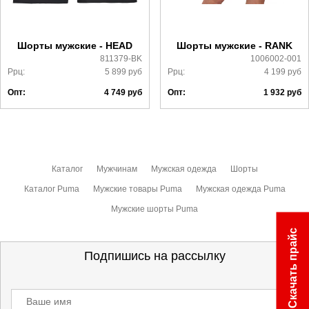
Более детально с условиями доставки и оплаты можно
ознакомиться
здесь
Шорты мужские - HEAD
Шорты мужские - RANK
811379-BK
1006002-001
Ррц:
5 899
руб
Ррц:
4 199
руб
Опт:
4 749
руб
Опт:
1 932
руб
Каталог
Мужчинам
Мужская одежда
Шорты
Каталог Puma
Мужские товары Puma
Мужская одежда Puma
Мужские шорты Puma
Скачать прайс
Подпишись на рассылку
Ваше имя